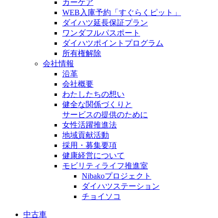
カーケア
WEB入庫予約「すぐらくピット」
ダイハツ延長保証プラン
ワンダフルパスポート
ダイハツポイントプログラム
所有権解除
会社情報
沿革
会社概要
わたしたちの想い
健全な関係づくりと
サービスの提供のために
女性活躍推進法
地域貢献活動
採用・募集要項
健康経営について
モビリティライフ推進室
Nibakoプロジェクト
ダイハツステーション
チョイソコ
中古車