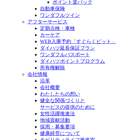
ポイント楽パック
自動車保険
ワンダフルツイン
アフターサービス
定期点検・車検
カーケア
WEB入庫予約「すぐらくピット」
ダイハツ延長保証プラン
ワンダフルパスポート
ダイハツポイントプログラム
所有権解除
会社情報
沿革
会社概要
わたしたちの想い
健全な関係づくりと
サービスの提供のために
女性活躍推進法
地域貢献活動
採用・募集要項
健康経営について
モビリティライフ推進室