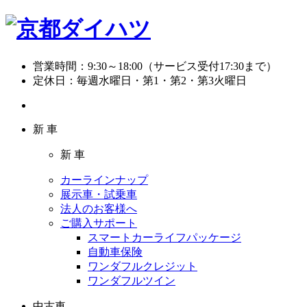
営業時間：
9:30～18:00（サービス受付17:30まで）
定休日：
毎週水曜日・第1・第2・第3火曜日
新 車
新 車
カーラインナップ
展示車・試乗車
法人のお客様へ
ご購入サポート
スマートカーライフパッケージ
自動車保険
ワンダフルクレジット
ワンダフルツイン
中古車