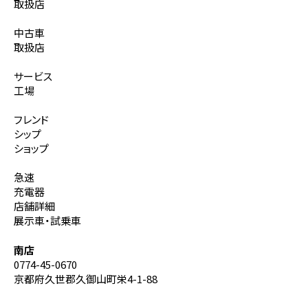
取扱店
中古車
取扱店
サービス
工場
フレンド
シップ
ショップ
急速
充電器
店舗詳細
展示車・試乗車
南店
0774-45-0670
京都府久世郡久御山町栄4-1-88