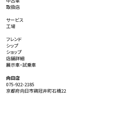
中古車
取扱店
サービス
工場
フレンド
シップ
ショップ
店舗詳細
展示車・試乗車
向日店
075-922-2185
京都府向日市鶏冠井町石橋22