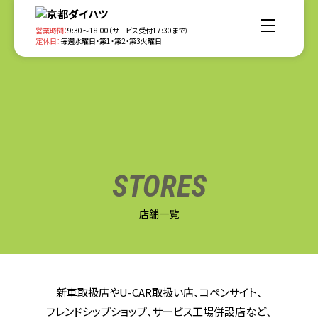
営業時間：
9:30～18:00（サービス受付17:30まで）
定休日：
毎週水曜日・第1・第2・第3火曜日
新 車
新 車
中古車
カーラインナップ
中古車
店舗一覧
展示車・試乗車
中古車情報
店舗一覧
STORES
法人のお客様へ
アフターサービス
ご購入サポート
地図から探す
ご購入サポート
ワンクレ
アフターサービス
店舗一覧
イベント・キャンペーン
スマートカーライフパッケージ
近くの店舗を探す
ワンパス
定期点検・車検
自動車保険
自動車保険
モビリティライフ
カーケア
ワンダフルクレジット
中古車を探す
ワンダフルツイン
WEB入庫予約「すぐらくピット」
新車取扱店やU-CAR取扱い店、コペンサイト、
所有権解除
会社情報
採用情報
サブスク（ツキノリ）
フレンドシップショップ、サービス工場併設店など、
ダイハツ延長保証プラン