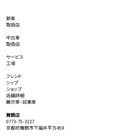
新車
取扱店
中古車
取扱店
サービス
工場
フレンド
シップ
ショップ
店舗詳細
展示車・試乗車
舞鶴店
0773-75-3227
京都府舞鶴市下福井平方459